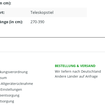
in cm):
rt:
Teleskopstiel
länge (in cm):
270-390
BESTELLUNG & VERSAND
Wir liefern nach Deutschland
kungsverordnung
Andere Länder auf Anfrage
ssum
o-Altgeräterücknahme
Einstellungen
ieentsorgung
ntsorgung