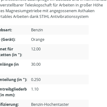
verstellbarer Teleskopschaft für Arbeiten in großer Höhe
es Magnesiumgetriebe mit angegossenem Asthaken
tables Arbeiten dank STIHL Antivibrationssystem
ebsart:
Benzin
 (Gerät):
Orange
net für
12.00
etten (in "):
nlänge (in
30.00
nteilung (in "):
0.250
ntreibgliederb
1.10
 (in mm):
ifizierung:
Benzin-Hochentaster