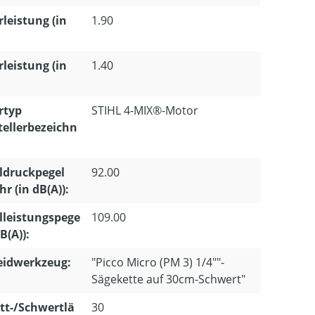
leistung (in
1.90
leistung (in
1.40
rtyp
STIHL 4-MIX®-Motor
tellerbezeichn
ldruckpegel
92.00
r (in dB(A)):
lleistungspege
109.00
dB(A)):
eidwerkzeug:
"Picco Micro (PM 3) 1/4""-
Sägekette auf 30cm-Schwert"
tt-/Schwertlä
30