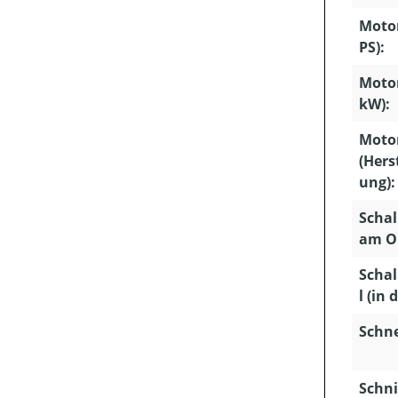
Motor
PS):
Motor
kW):
Moto
(Hers
ung):
Schal
am Oh
Schal
l (in 
Schn
Schni