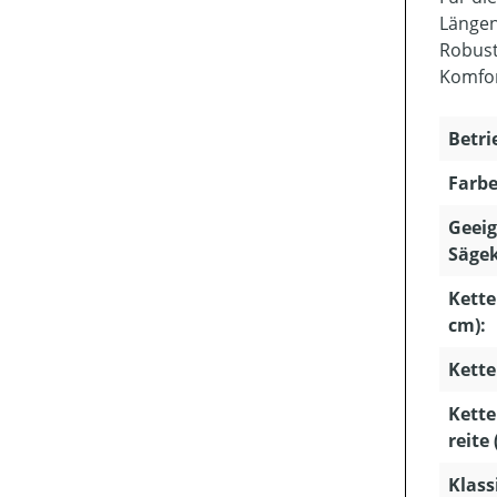
Längen
Robust
Komfor
Betri
Farbe
Geeig
Sägek
Kette
cm):
Kette
Kette
reite
Klass