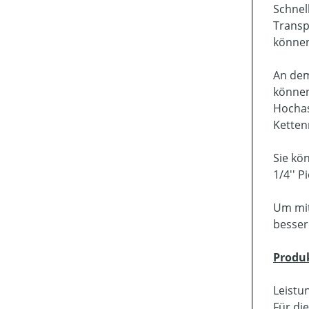
Schnel
Transp
können
An dem
können
Hochas
Kettenr
Sie kö
1/4'' 
Um mit
besser
Produ
Leistu
Für di