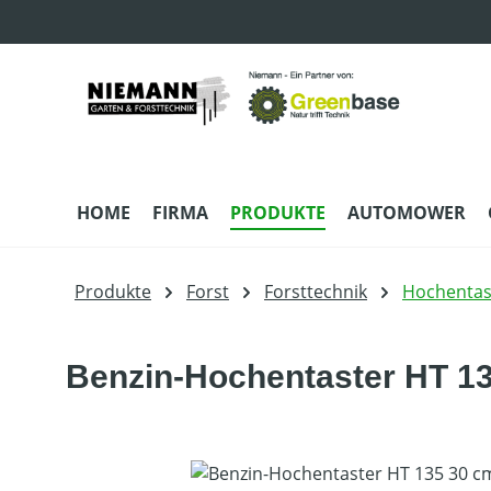
m Hauptinhalt springen
Zur Suche springen
Zur Hauptnavigation springen
HOME
FIRMA
PRODUKTE
AUTOMOWER
Produkte
Forst
Forsttechnik
Hochentas
Benzin-Hochentaster HT 13
Bildergalerie überspringen