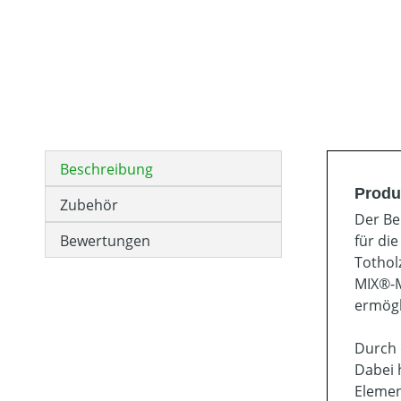
Beschreibung
Produ
Zubehör
Der Be
Bewertungen
für di
Tothol
MIX®-M
ermögl
Durch 
Dabei 
Elemen