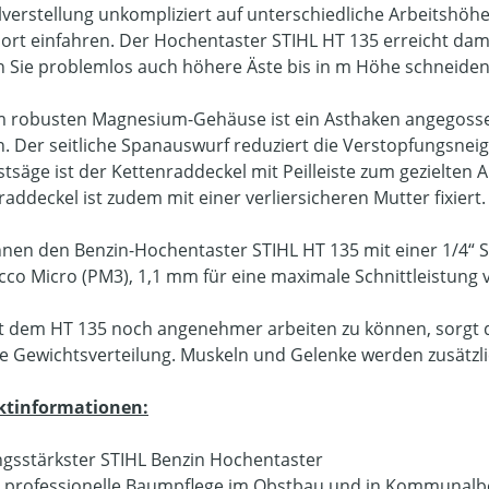
lverstellung unkompliziert auf unterschiedliche Arbeitshöh
ort einfahren. Der Hochentaster STIHL HT 135 erreicht dam
 Sie problemlos auch höhere Äste bis in m Höhe schneiden
 robusten Magnesium-Gehäuse ist ein Asthaken angegossen
. Der seitliche Spanauswurf reduziert die Verstopfungsnei
tsäge ist der Kettenraddeckel mit Peilleiste zum gezielten A
addeckel ist zudem mit einer verliersicheren Mutter fixiert.
nnen den Benzin-Hochentaster STIHL HT 135 mit einer 1/4“ S
Picco Micro (PM3), 1,1 mm für eine maximale Schnittleistung
 dem HT 135 noch angenehmer arbeiten zu können, sorgt de
e Gewichtsverteilung. Muskeln und Gelenke werden zusätzlic
ktinformationen:
ngsstärkster STIHL Benzin Hochentaster
e professionelle Baumpflege im Obstbau und in Kommunalb