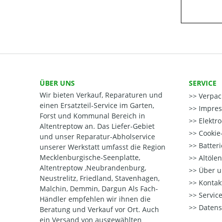
ÜBER UNS
SERVICE
Wir bieten Verkauf, Reparaturen und
Verpac
einen Ersatzteil-Service im Garten,
Impre
Forst und Kommunal Bereich in
Elektr
Altentreptow an. Das Liefer-Gebiet
Cookie-
und unser Reparatur-Abholservice
Batter
unserer Werkstatt umfasst die Region
Mecklenburgische-Seenplatte,
Altöle
Altentreptow ,Neubrandenburg,
Über u
Neustrelitz, Friedland, Stavenhagen,
Kontak
Malchin, Demmin, Dargun Als Fach-
Service
Händler empfehlen wir ihnen die
Datens
Beratung und Verkauf vor Ort. Auch
ein Versand von ausgewählten