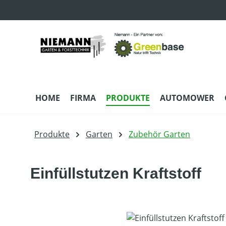
m Hauptinhalt springen
Zur Suche springen
Zur Hauptnavigation springen
HOME
FIRMA
PRODUKTE
AUTOMOWER
Produkte
Garten
Zubehör Garten
Einfüllstutzen Kraftstoff
Bildergalerie überspringen