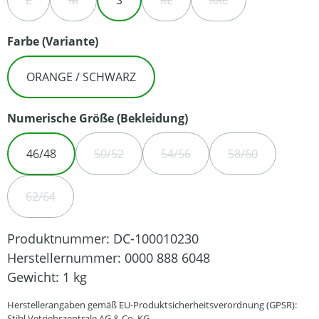
L
M
S
XL
XXL
(DIESE OPTION IST ZURZEIT NICHT VERFÜGBAR.)
(DIESE OPTION IST ZURZEIT NICHT VERFÜGBAR.)
(DIESE OPTION IST ZURZEIT NIC
(DIESE OPTION IST Z
auswählen
Farbe (Variante)
ORANGE / SCHWARZ
auswählen
Numerische Größe (Bekleidung)
46/48
50/52
54/56
58/60
(DIESE OPTION IST ZURZEIT NICHT VERFÜGB
(DIESE OPTION IST ZURZEIT N
(DIESE OPTION 
62/64
(DIESE OPTION IST ZURZEIT NICHT VERFÜGBAR.)
Produktnummer:
DC-100010230
Herstellernummer:
0000 888 6048
Gewicht:
1 kg
Herstellerangaben gemäß EU-Produktsicherheitsverordnung (GPSR):
Stihl Vetriebszentrale AG & Co. KG