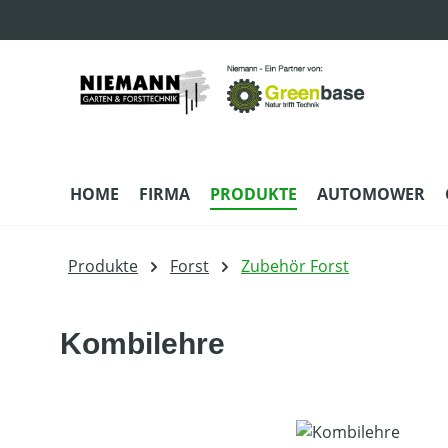
m Hauptinhalt springen
Zur Suche springen
Zur Hauptnavigation springen
HOME
FIRMA
PRODUKTE
AUTOMOWER
Produkte
Forst
Zubehör Forst
Kombilehre
Bildergalerie überspringen