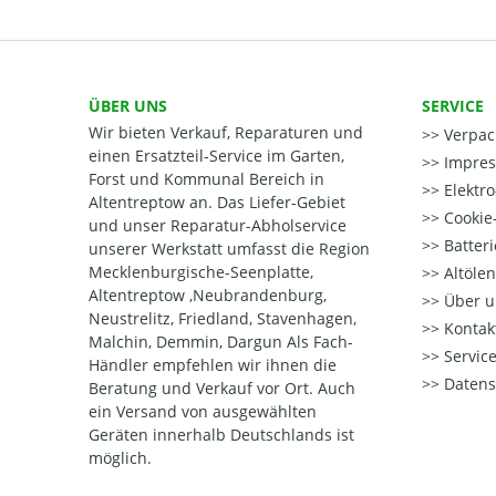
ÜBER UNS
SERVICE
Wir bieten Verkauf, Reparaturen und
Verpac
einen Ersatzteil-Service im Garten,
Impre
Forst und Kommunal Bereich in
Elektr
Altentreptow an. Das Liefer-Gebiet
Cookie-
und unser Reparatur-Abholservice
Batter
unserer Werkstatt umfasst die Region
Mecklenburgische-Seenplatte,
Altöle
Altentreptow ,Neubrandenburg,
Über u
Neustrelitz, Friedland, Stavenhagen,
Kontak
Malchin, Demmin, Dargun Als Fach-
Service
Händler empfehlen wir ihnen die
Datens
Beratung und Verkauf vor Ort. Auch
ein Versand von ausgewählten
Geräten innerhalb Deutschlands ist
möglich.