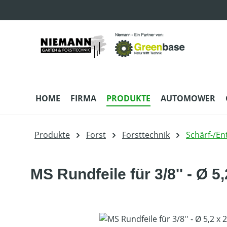
m Hauptinhalt springen
Zur Suche springen
Zur Hauptnavigation springen
HOME
FIRMA
PRODUKTE
AUTOMOWER
Produkte
Forst
Forsttechnik
Schärf-/En
MS Rundfeile für 3/8'' - Ø 
Bildergalerie überspringen