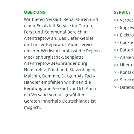
ÜBER UNS
SERVICE
Wir bieten Verkauf, Reparaturen und
Verpac
einen Ersatzteil-Service im Garten,
Impre
Forst und Kommunal Bereich in
Elektr
Altentreptow an. Das Liefer-Gebiet
Cookie-
und unser Reparatur-Abholservice
Batter
unserer Werkstatt umfasst die Region
Mecklenburgische-Seenplatte,
Altöle
Altentreptow ,Neubrandenburg,
Über u
Neustrelitz, Friedland, Stavenhagen,
Kontak
Malchin, Demmin, Dargun Als Fach-
Service
Händler empfehlen wir ihnen die
Datens
Beratung und Verkauf vor Ort. Auch
ein Versand von ausgewählten
Geräten innerhalb Deutschlands ist
möglich.