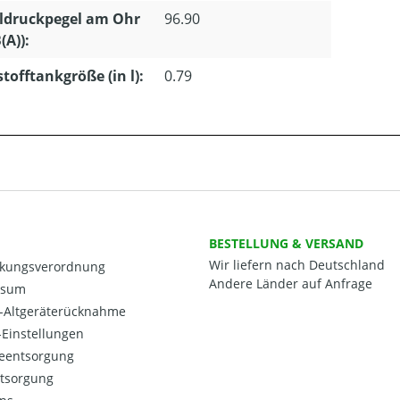
ldruckpegel am Ohr
96.90
(A)):
stofftankgröße (in l):
0.79
BESTELLUNG & VERSAND
Wir liefern nach Deutschland
kungsverordnung
Andere Länder auf Anfrage
ssum
o-Altgeräterücknahme
Einstellungen
ieentsorgung
ntsorgung