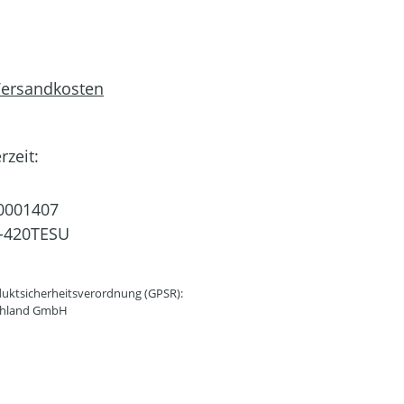
 Versandkosten
rzeit:
0001407
-420TESU
uktsicherheitsverordnung (GPSR):
schland GmbH