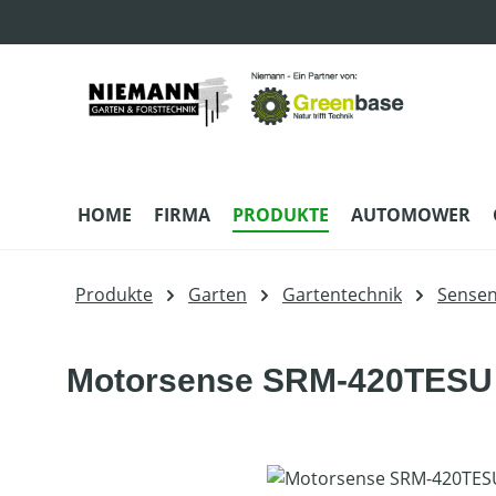
m Hauptinhalt springen
Zur Suche springen
Zur Hauptnavigation springen
HOME
FIRMA
PRODUKTE
AUTOMOWER
Produkte
Garten
Gartentechnik
Sense
Motorsense SRM-420TESU
Bildergalerie überspringen