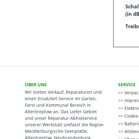
Schal
(in dB
Treib
ÜBER UNS
SERVICE
Wir bieten Verkauf, Reparaturen und
Verpac
einen Ersatzteil-Service im Garten,
Impre
Forst und Kommunal Bereich in
Elektr
Altentreptow an. Das Liefer-Gebiet
Cookie-
und unser Reparatur-Abholservice
Batter
unserer Werkstatt umfasst die Region
Mecklenburgische-Seenplatte,
Altöle
Altentreptow ,Neubrandenburg,