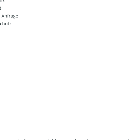
ns
t
 Anfrage
chutz