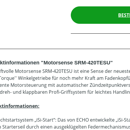
BEST
ktinformationen "Motorsense SRM-420TESU"
aftvolle Motorsense SRM-420TESU ist eine Sense der neuest
 Torque'' Winkelgetriebe für noch mehr Kraft am Fadenkopfür
igente Motorsteuerung mit automatischer Zündzeitpunktverst
dreh- und klappbaren Profi-Griffsystem für leichtes Handli
ktinformationen:
ichtstartsystem „iSi-Start“: Das von ECHO entwickelte „iSi-S
 Starterseil durch einen ausgeklügelten Federmechanismus