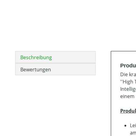
Beschreibung
Produ
Bewertungen
Die kr
''High
Intell
einem 
Produ
Le
am