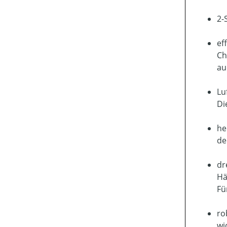
2-
ef
Ch
au
Lu
Di
he
de
dr
Hä
Fü
ro
wi