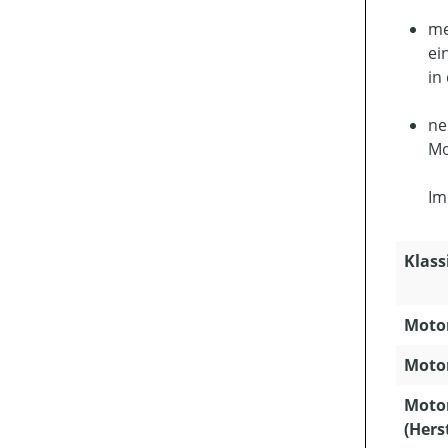
me
ei
in
ne
Mo
Im
Klass
Motor
Motor
Moto
(Hers