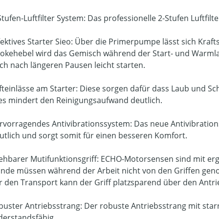
Stufen-Luftfilter System: Das professionelle 2-Stufen Luftfil
fektives Starter Sieo: Über die Primerpumpe lässt sich Kraf
okehebel wird das Gemisch während der Start- und Warmlau
ch nach längeren Pausen leicht starten.
fteinlässe am Starter: Diese sorgen dafür dass Laub und Sch
es mindert den Reinigungsaufwand deutlich.
rvorragendes Antivibrationssystem: Das neue Antivibration
utlich und sorgt somit für einen besseren Komfort.
ehbarer Mutifunktionsgriff: ECHO-Motorsensen sind mit erg
nde müssen während der Arbeit nicht von den Griffen ge
r den Transport kann der Griff platzsparend über den Antr
buster Antriebsstrang: Der robuste Antriebsstrang mit star
derstandsfähig.