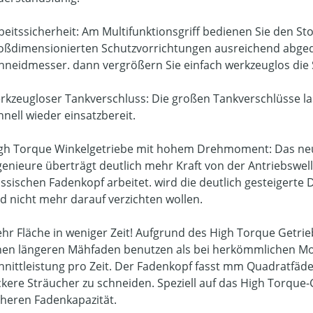
beitssicherheit: Am Multifunktionsgriff bedienen Sie den S
oßdimensionierten Schutzvorrichtungen ausreichend abged
hneidmesser. dann vergrößern Sie einfach werkzeuglos die 
rkzeugloser Tankverschluss: Die großen Tankverschlüsse las
hnell wieder einsatzbereit.
gh Torque Winkelgetriebe mit hohem Drehmoment: Das neu
genieure überträgt deutlich mehr Kraft von der Antriebswe
assischen Fadenkopf arbeitet. wird die deutlich gesteigert
d nicht mehr darauf verzichten wollen.
hr Fläche in weniger Zeit! Aufgrund des High Torque Getr
nen längeren Mähfaden benutzen als bei herkömmlichen Mo
hnittleistung pro Zeit. Der Fadenkopf fasst mm Quadratfäde
ckere Sträucher zu schneiden. Speziell auf das High Torque
heren Fadenkapazität.