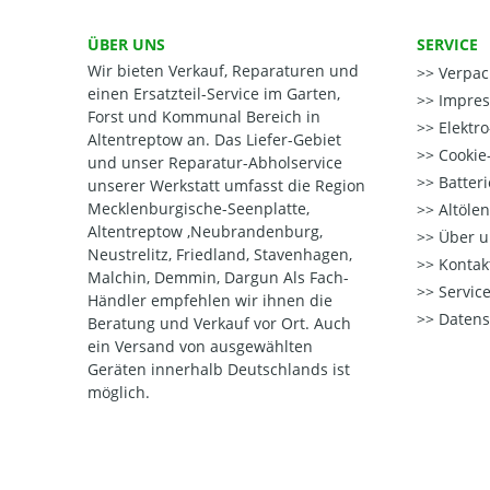
ÜBER UNS
SERVICE
Wir bieten Verkauf, Reparaturen und
Verpac
einen Ersatzteil-Service im Garten,
Impre
Forst und Kommunal Bereich in
Elektr
Altentreptow an. Das Liefer-Gebiet
Cookie-
und unser Reparatur-Abholservice
Batter
unserer Werkstatt umfasst die Region
Mecklenburgische-Seenplatte,
Altöle
Altentreptow ,Neubrandenburg,
Über u
Neustrelitz, Friedland, Stavenhagen,
Kontak
Malchin, Demmin, Dargun Als Fach-
Service
Händler empfehlen wir ihnen die
Datens
Beratung und Verkauf vor Ort. Auch
ein Versand von ausgewählten
Geräten innerhalb Deutschlands ist
möglich.