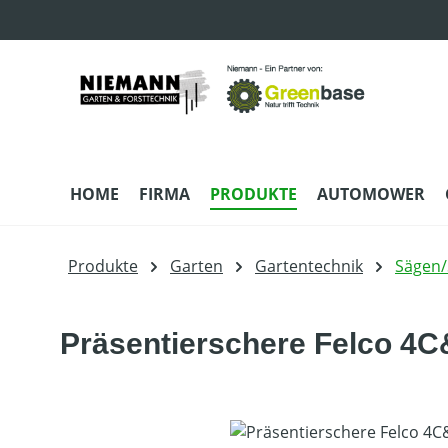
m Hauptinhalt springen
Zur Suche springen
Zur Hauptnavigation springen
HOME
FIRMA
PRODUKTE
AUTOMOWER
Produkte
Garten
Gartentechnik
Sägen/
Präsentierschere Felco 4
Bildergalerie überspringen