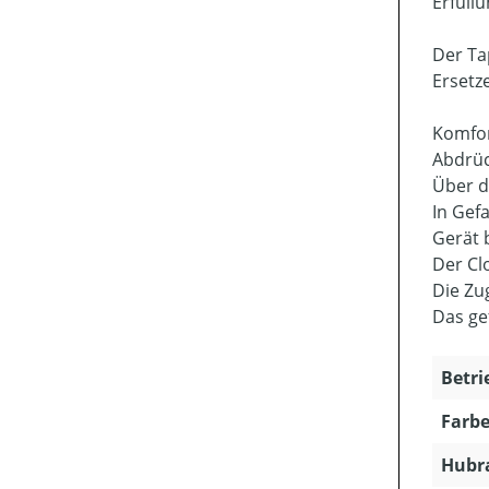
Erfüll
Der Ta
Ersetz
Komfor
Abdrüc
Über d
In Gef
Gerät 
Der Cl
Die Zu
Das ge
Betri
Farbe
Hubra