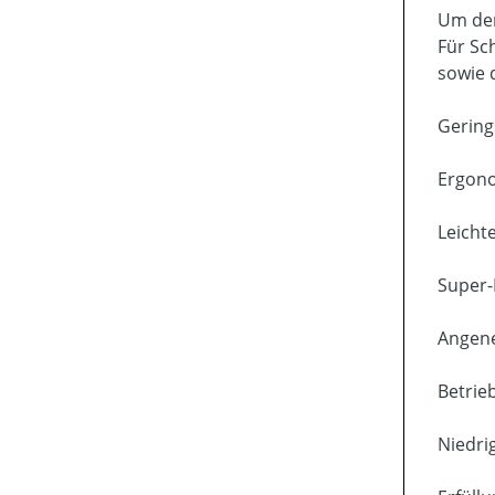
Um den
Für Sc
sowie 
Gering
Ergono
Leich
Super-
Angen
Betrie
Niedri