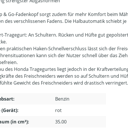
ung strengster Abgasnormen
p & Go-Fadenkopf sorgt zudem für mehr Komfort beim Mähe
en des verschlissenen Fadens. Die Halbautomatik schiebt je
t-Tragegurt: An Schultern. Rücken und Hüfte gut gepolstert
ke.
en praktischen Haken-Schnellverschluss lässt sich der Frei
ahrensituationen kann sich der Nutzer schnell über das Zi
befreien.
ou des Honda Tragegurtes liegt jedoch in der Kraftverteilun
gkräfte des Freischneiders werden so auf Schultern und Hüfte
fühlte Gewicht des Freischneiders wird drastisch verringert.
ebsart:
Benzin
 (Gerät):
rot
um (in cm³):
35.00