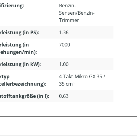
ifizierung:
Benzin-
Sensen/Benzin-
Trimmer
leistung (in PS):
1.36
leistung (in
7000
ehungen/min):
leistung (in kW):
1.00
rtyp
4-Takt-Mikro GX 35 /
tellerbezeichnung):
35 cm³
stofftankgröße (in l):
0.63