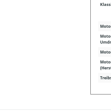
Klass
Motor
Motor
Umdr
Motor
Moto
(Hers
Treib