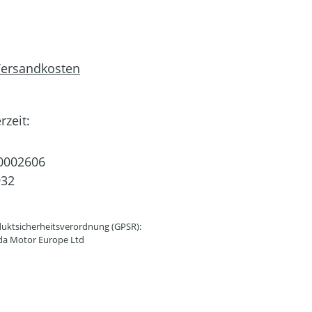
 Versandkosten
rzeit:
0002606
932
uktsicherheitsverordnung (GPSR):
da Motor Europe Ltd