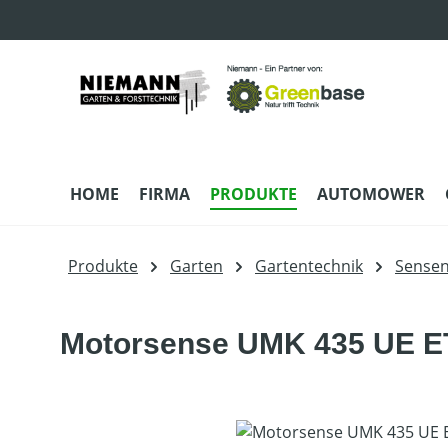
m Hauptinhalt springen
Zur Suche springen
Zur Hauptnavigation springen
HOME
FIRMA
PRODUKTE
AUTOMOWER
Produkte
Garten
Gartentechnik
Sense
Motorsense UMK 435 UE E
Bildergalerie überspringen