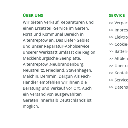
ÜBER UNS
SERVICE
Wir bieten Verkauf, Reparaturen und
Verpac
einen Ersatzteil-Service im Garten,
Impre
Forst und Kommunal Bereich in
Elektr
Altentreptow an. Das Liefer-Gebiet
Cookie-
und unser Reparatur-Abholservice
Batter
unserer Werkstatt umfasst die Region
Mecklenburgische-Seenplatte,
Altöle
Altentreptow ,Neubrandenburg,
Über u
Neustrelitz, Friedland, Stavenhagen,
Kontak
Malchin, Demmin, Dargun Als Fach-
Service
Händler empfehlen wir ihnen die
Datens
Beratung und Verkauf vor Ort. Auch
ein Versand von ausgewählten
Geräten innerhalb Deutschlands ist
möglich.