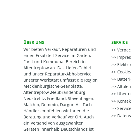
ÜBER UNS
SERVICE
Wir bieten Verkauf, Reparaturen und
Verpac
einen Ersatzteil-Service im Garten,
Impre
Forst und Kommunal Bereich in
Elektr
Altentreptow an. Das Liefer-Gebiet
Cookie-
und unser Reparatur-Abholservice
Batter
unserer Werkstatt umfasst die Region
Mecklenburgische-Seenplatte,
Altöle
Altentreptow ,Neubrandenburg,
Über u
Neustrelitz, Friedland, Stavenhagen,
Kontak
Malchin, Demmin, Dargun Als Fach-
Service
Händler empfehlen wir ihnen die
Datens
Beratung und Verkauf vor Ort. Auch
ein Versand von ausgewählten
Geräten innerhalb Deutschlands ist