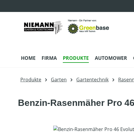
m Hauptinhalt springen
Zur Suche springen
Zur Hauptnavigation springen
HOME
FIRMA
PRODUKTE
AUTOMOWER
Produkte
Garten
Gartentechnik
Rasen
Benzin-Rasenmäher Pro 46
Bildergalerie überspringen