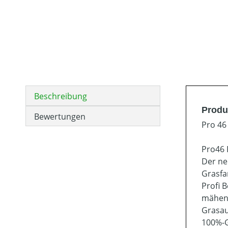
Beschreibung
Produ
Bewertungen
Pro 46
Pro46 
Der ne
Grasfa
Profi 
mähen 
Grasau
100%-G