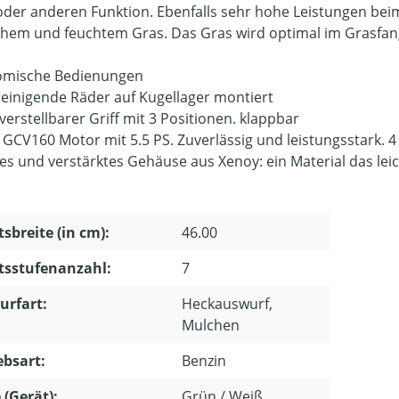
oder anderen Funktion. Ebenfalls sehr hohe Leistungen bei
hem und feuchtem Gras. Das Gras wird optimal im Grasfang
omische Bedienungen
reinigende Räder auf Kugellager montiert
erstellbarer Griff mit 3 Positionen. klappbar
GCV160 Motor mit 5.5 PS. Zuverlässig und leistungsstark. 4 L
es und verstärktes Gehäuse aus Xenoy: ein Material das leic
tsbreite (in cm):
46.00
tsstufenanzahl:
7
urfart:
Heckauswurf,
Mulchen
ebsart:
Benzin
 (Gerät):
Grün / Weiß