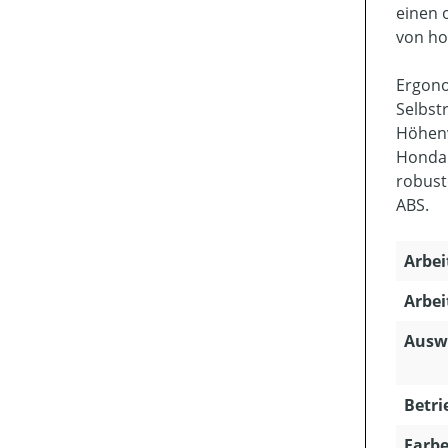
einen 
von ho
Ergon
Selbst
Höhenv
Honda 
robust
ABS.
Arbei
Arbei
Ausw
Betri
Farbe