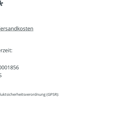
*
 Versandkosten
rzeit:
0001856
S
uktsicherheitsverordnung (GPSR):