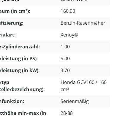
um (in cm³):
160.00
ifizierung:
Benzin-Rasenmäher
ialart:
Xenoy®
-Zylinderanzahl:
1.00
leistung (in PS):
5.00
leistung (in kW):
3.70
rtyp
Honda GCV160 / 160
tellerbezeichnung):
cm³
hfunktion:
Serienmäßig
tthöhe min-max (in
28-88