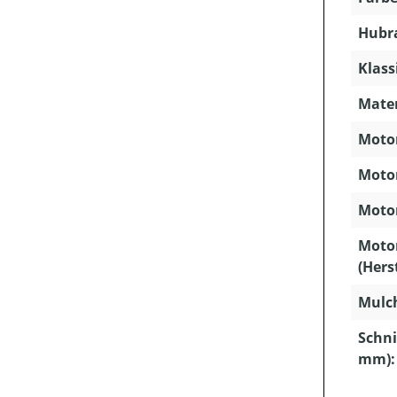
Hubra
Klass
Mater
Motor
Motor
Motor
Moto
(Hers
Mulc
Schni
mm):