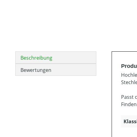
Beschreibung
Produ
Bewertungen
Hochle
Stechl
Passt 
Finden
Klass