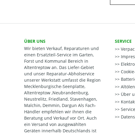
ÜBER UNS
SERVICE
Wir bieten Verkauf, Reparaturen und
Verpac
einen Ersatzteil-Service im Garten,
Impre
Forst und Kommunal Bereich in
Elektr
Altentreptow an. Das Liefer-Gebiet
Cookie-
und unser Reparatur-Abholservice
Batter
unserer Werkstatt umfasst die Region
Mecklenburgische-Seenplatte,
Altöle
Altentreptow ,Neubrandenburg,
Über u
Neustrelitz, Friedland, Stavenhagen,
Kontak
Malchin, Demmin, Dargun Als Fach-
Service
Händler empfehlen wir ihnen die
Datens
Beratung und Verkauf vor Ort. Auch
ein Versand von ausgewählten
Geräten innerhalb Deutschlands ist