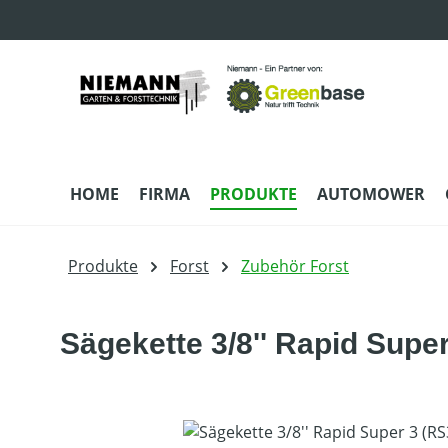
m Hauptinhalt springen
Zur Suche springen
Zur Hauptnavigation springen
HOME
FIRMA
PRODUKTE
AUTOMOWER
Produkte
Forst
Zubehör Forst
Sägekette 3/8'' Rapid Supe
Bildergalerie überspringen