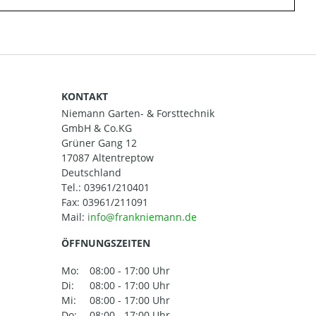
KONTAKT
Niemann Garten- & Forsttechnik
GmbH & Co.KG
Grüner Gang 12
17087 Altentreptow
Deutschland
Tel.:
03961/210401
Fax: 03961/211091
Mail:
ÖFFNUNGSZEITEN
Mo:
08:00 - 17:00 Uhr
Di:
08:00 - 17:00 Uhr
Mi:
08:00 - 17:00 Uhr
Do:
08:00 - 17:00 Uhr