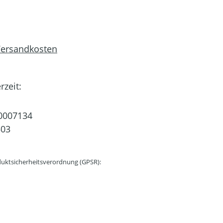
 Versandkosten
rzeit:
0007134
503
uktsicherheitsverordnung (GPSR):