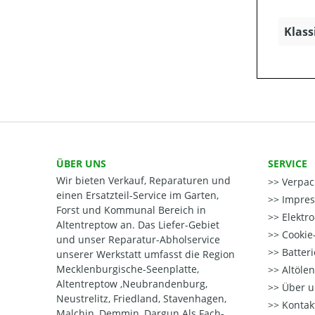
Klass
ÜBER UNS
SERVICE
Wir bieten Verkauf, Reparaturen und
Verpac
einen Ersatzteil-Service im Garten,
Impre
Forst und Kommunal Bereich in
Elektr
Altentreptow an. Das Liefer-Gebiet
Cookie-
und unser Reparatur-Abholservice
Batter
unserer Werkstatt umfasst die Region
Mecklenburgische-Seenplatte,
Altöle
Altentreptow ,Neubrandenburg,
Über u
Neustrelitz, Friedland, Stavenhagen,
Kontak
Malchin, Demmin, Dargun Als Fach-