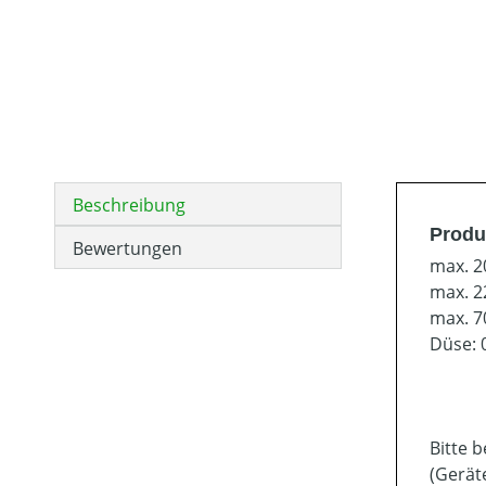
Beschreibung
Produ
Bewertungen
max. 2
max. 2
max. 7
Düse: 
Bitte 
(Gerät