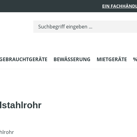
EIN FACHHÄNDL
GEBRAUCHTGERÄTE
BEWÄSSERUNG
MIETGERÄTE
%
lstahlrohr