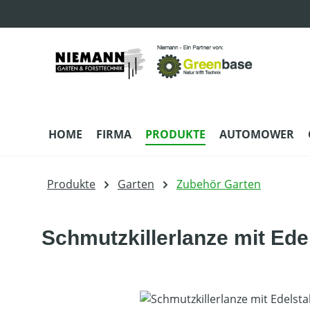
m Hauptinhalt springen
Zur Suche springen
Zur Hauptnavigation springen
HOME
FIRMA
PRODUKTE
AUTOMOWER
Produkte
Garten
Zubehör Garten
Schmutzkillerlanze mit Ede
Bildergalerie überspringen