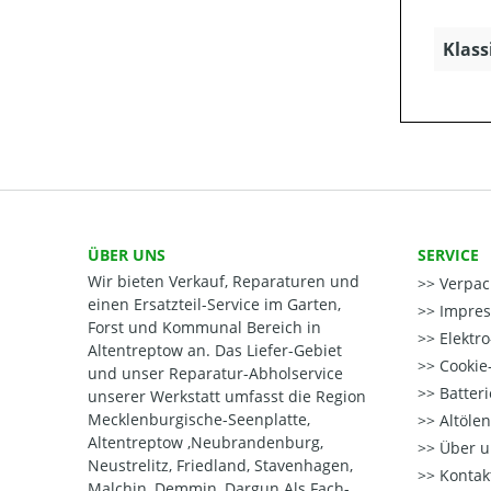
Klass
ÜBER UNS
SERVICE
Wir bieten Verkauf, Reparaturen und
Verpac
einen Ersatzteil-Service im Garten,
Impre
Forst und Kommunal Bereich in
Elektr
Altentreptow an. Das Liefer-Gebiet
Cookie-
und unser Reparatur-Abholservice
Batter
unserer Werkstatt umfasst die Region
Mecklenburgische-Seenplatte,
Altöle
Altentreptow ,Neubrandenburg,
Über u
Neustrelitz, Friedland, Stavenhagen,
Kontak
Malchin, Demmin, Dargun Als Fach-