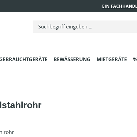
EIN FACHHÄNDL
GEBRAUCHTGERÄTE
BEWÄSSERUNG
MIETGERÄTE
%
lstahlrohr