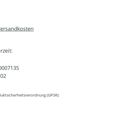
 Versandkosten
rzeit:
0007135
502
uktsicherheitsverordnung (GPSR):