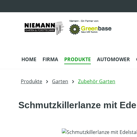
m Hauptinhalt springen
Zur Suche springen
Zur Hauptnavigation springen
HOME
FIRMA
PRODUKTE
AUTOMOWER
Produkte
Garten
Zubehör Garten
Schmutzkillerlanze mit Ede
Bildergalerie überspringen