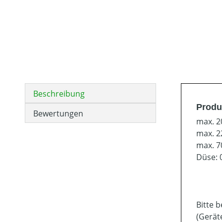
Beschreibung
Produ
Bewertungen
max. 2
max. 2
max. 7
Düse: 
Bitte 
(Gerät