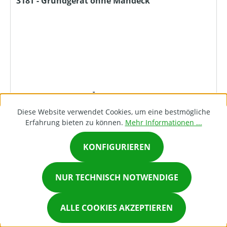
318T - Grundgerät ohne Mähdeck
8.728,47 €*
Diese Website verwendet Cookies, um eine bestmögliche
Erfahrung bieten zu können.
Mehr Informationen ...
DETAILS
KONFIGURIEREN
×
NUR TECHNISCH NOTWENDIGE
Chat on Whatsapp
ALLE COOKIES AKZEPTIEREN